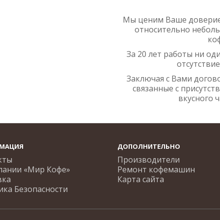
Мы ценим Ваше доверие
относительно неболь
ко
За 20 лет работы ни од
отсутствие
Заключая с Вами догово
связанные с присутст
вкусного 
МАЦИЯ
ДОПОЛНИТЕЛЬНО
кты
Производители
пании «Мир Кофе»
Ремонт кофемашин
вка
Карта сайта
ика Безопасности