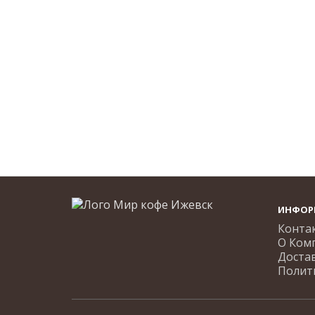
ИНФОР
Конта
О Ком
Доста
Полит