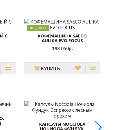
ПОД ЗАКАЗ
ПОД ЗАКАЗ
Й С
КОФЕМАШИНА SAECO
AULIKA EVO FOCUS
193 050р.
КУПИТЬ
O.
Д
КАПСУЛЫ NOCCIOLA
НОЧИОЛА ФУНДУК.