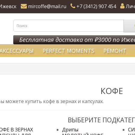
Ижевск
mircoffe@mail.ru
+7 (3412) 907 454
Лич
Бесплатная доставка от ₽3000 по Иже
АКСЕССУАРЫ
PERFECT MOMENTS
РЕМОНТ
КОФЕ
Вы можете купить кофе в зернах и капсулах.
ВЫБЕРИТЕ ПОДКАТЕ
ОФЕ В ЗЕРНАХ
Дрипы
С