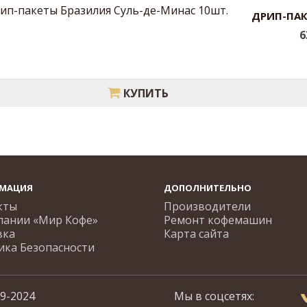
ДРИП-ПАК
6
КУПИТЬ
МАЦИЯ
ДОПОЛНИТЕЛЬНО
кты
Производители
пании «Мир Кофе»
Ремонт кофемашин
вка
Карта сайта
ика Безопасности
9-2024
Мы в соцсетях: