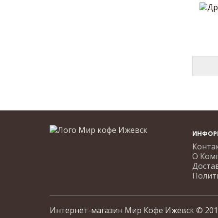
ИНФОР
Конта
О Ком
Доста
Полит
Интернет-магазин Мир Кофе Ижевск © 201