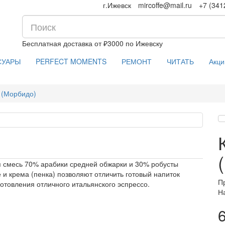
г.Ижевск
mircoffe@mail.ru
+7 (341
Бесплатная доставка от ₽3000 по Ижевску
СУАРЫ
PERFECT MOMENTS
РЕМОНТ
ЧИТАТЬ
Акци
 (Морбидо)
ая смесь 70% арабики средней обжарки и 30% робусты
 и крема (пенка) позволяют отличить готовый напиток
П
иготовления отличного итальянского эспрессо.
Н