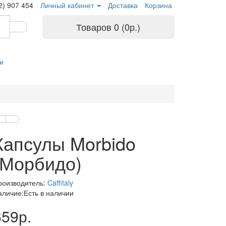
2) 907 454
Личный кабинет
Доставка
Корзина
Товаров 0 (0р.)
и
Капсулы Morbido
(Морбидо)
роизводитель:
Caffitaly
аличие:Есть в наличии
659р.