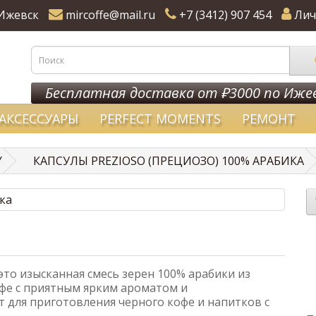
Ижевск
mircoffe@mail.ru
+7 (3412) 907 454
Лич
Бесплатная доставка от ₽3000 по Иже
АКСЕССУАРЫ
PERFECT MOMENTS
РЕМОНТ
Y
КАПСУЛЫ PREZIOSO (ПРЕЦИОЗО) 100% АРАБИКА
- это изысканная смесь зерен 100% арабики из
фе с приятным ярким ароматом и
 для приготовления черного кофе и напитков с