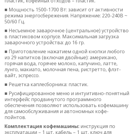
пластик, кофейных отходов – пластик.
■ Мощность 1500-1700 Вт: зависит от активности
режима энергосбережения. Напряжение: 220-240В ~
50/60 Гц.
■ Несъемное заварочное (центральное) устройство
в пластиковом корпусе. Максимальная загрузка
заварочного устройства: до 16 гр.
■ Приготовление нажатием одной кнопки любого
из 29 напитков (включая двойные): американо,
горячая вода, горячее молоко, капучино, латте,
лунго, макиато, молочная пена, ристретто, флэт-
вайт, эспрессо.
■ Решетка каплесборника: пластик.
■ Русифицированное меню и интуитивно-понятный
интерфейс продвинутого программного
обеспечения позволяют использовать кофемашину
для самообслуживания и автономных кофе-
пойнтов.
Комплектация кофемашины:
инструкция по
эксплуатации – 1 шт, кабель – 1 шт, ключ для