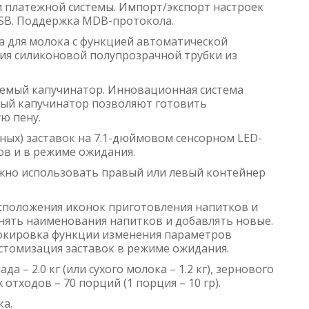
 платежной системы. Импорт/экспорт настроек
SB. Поддержка MDB-протокола.
 для молока с функцией автоматической
ия силиконовой полупрозрачной трубки из
емый капучинатор. Инновационная система
ый капучинатор позволяют готовить
ю пену.
ых) заставок на 7.1-дюймовом сенсорном LED-
ов и в режиме ожидания.
жно использовать правый или левый контейнер
асположения иконок приготовления напитков и
нять наименования напитков и добавлять новые.
окировка функции изменения параметров
стомизация заставок в режиме ожидания.
да – 2.0 кг (или сухого молока – 1.2 кг), зернового
х отходов – 70 порций (1 порция – 10 гр).
ка.