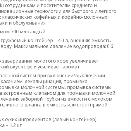
ak) сотрудникам и посетителям среднего и
нновационные технологии для быстрого и легкого
х классических кофейных и кофейно-молочных
вки и обслуживания.
мом 700 мл каждый.
гружаемый контейнер – 4.0 л, внешняя емкость –
оводу. Максимальное давление водопровода: 0.6
о заваривания молотого кофе увеличивает
кий вкус кофе и усиливает аромат.
молочной систем при включении/выключении
касанием: декальцинация, промывка
промывка молочной системы, промывка системы
на встроенным клапаном для промывки молочной
влечения заборной трубки из емкости с молоком
 сливного шланга в емкость или сток (прямой
 сухих ингредиентов (левый контейнер):
 – 1.2 кг.