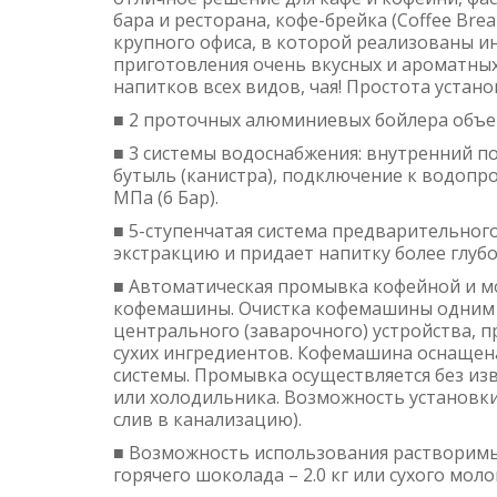
бара и ресторана, кофе-брейка (Coffee Bre
крупного офиса, в которой реализованы и
приготовления очень вкусных и ароматны
напитков всех видов, чая! Простота устано
■ 2 проточных алюминиевых бойлера объе
■ 3 системы водоснабжения: внутренний по
бутыль (канистра), подключение к водопр
МПа (6 Бар).
■ 5-ступенчатая система предварительног
экстракцию и придает напитку более глубо
■ Автоматическая промывка кофейной и 
кофемашины. Очистка кофемашины одним 
центрального (заварочного) устройства, 
сухих ингредиентов. Кофемашина оснаще
системы. Промывка осуществляется без из
или холодильника. Возможность установки
слив в канализацию).
■ Возможность использования растворимых
горячего шоколада – 2.0 кг или сухого молока