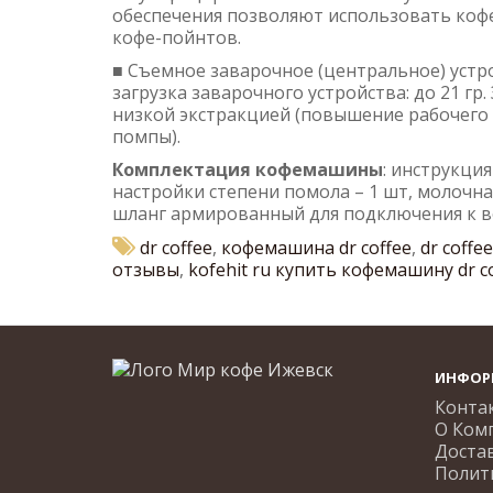
обеспечения позволяют использовать коф
кофе-пойнтов.
■ Съемное заварочное (центральное) устр
загрузка заварочного устройства: до 21 гр
низкой экстракцией (повышение рабочего
помпы).
Комплектация кофемашины
: инструкция
настройки степени помола – 1 шт, молочная
шланг армированный для подключения к вод
dr coffee
,
кофемашина dr coffee
,
dr coffe
отзывы
,
kofehit ru купить кофемашину dr c
ИНФОР
Конта
О Ком
Доста
Полит