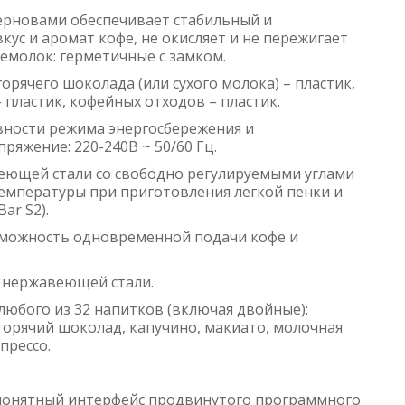
ерновами обеспечивает стабильный и
ус и аромат кофе, не окисляет и не пережигает
емолок: герметичные с замком.
орячего шоколада (или сухого молока) – пластик,
 пластик, кофейных отходов – пластик.
ивности режима энергосбережения и
яжение: 220-240В ~ 50/60 Гц.
веющей стали со свободно регулируемыми углами
температуры при приготовления легкой пенки и
ar S2).
зможность одновременной подачи кофе и
з нержавеющей стали.
юбого из 32 напитков (включая двойные):
 горячий шоколад, капучино, макиато, молочная
спрессо.
понятный интерфейс продвинутого программного