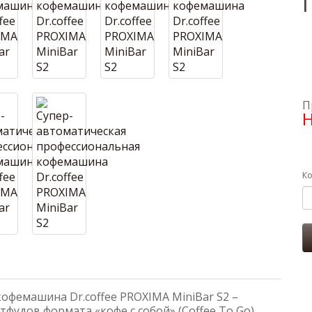
П
Н
Ко
офемашина Dr.coffee PROXIMA MiniBar S2 –
фудов формата «кофе с собой» (Coffee To Go),