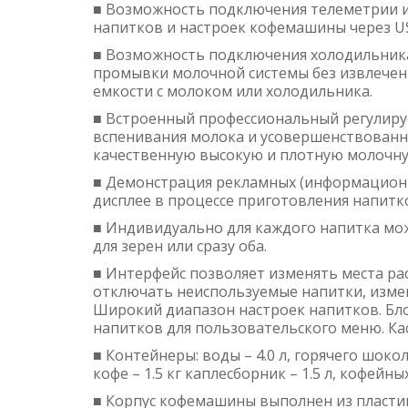
■ Возможность подключения телеметрии и
напитков и настроек кофемашины через U
■ Возможность подключения холодильника
промывки молочной системы без извлечен
емкости с молоком или холодильника.
■ Встроенный профессиональный регулиру
вспенивания молока и усовершенствованн
качественную высокую и плотную молочну
■ Демонстрация рекламных (информационн
дисплее в процессе приготовления напитк
■ Индивидуально для каждого напитка мо
для зерен или сразу оба.
■ Интерфейс позволяет изменять места р
отключать неиспользуемые напитки, изме
Широкий диапазон настроек напитков. Бл
напитков для пользовательского меню. Ка
■ Контейнеры: воды – 4.0 л, горячего шокола
кофе – 1.5 кг каплесборник – 1.5 л, кофейны
■ Корпус кофемашины выполнен из пласти