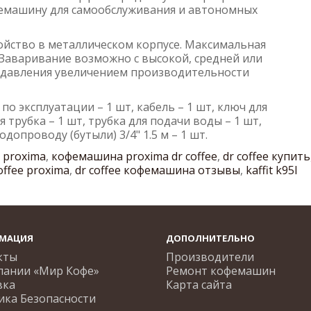
емашину для самообслуживания и автономных
ойство в металлическом корпусе. Максимальная
. Заваривание возможно с высокой, средней или
 давления увеличением производительности
 по эксплуатации – 1 шт, кабель – 1 шт, ключ для
 трубка – 1 шт, трубка для подачи воды – 1 шт,
опроводу (бутыли) 3/4" 1.5 м – 1 шт.
e proxima
,
кофемашина proxima dr coffee
,
dr coffee купить
offee proxima
,
dr coffee кофемашина отзывы
,
kaffit k95l
МАЦИЯ
ДОПОЛНИТЕЛЬНО
кты
Производители
пании «Мир Кофе»
Ремонт кофемашин
вка
Карта сайта
ика Безопасности