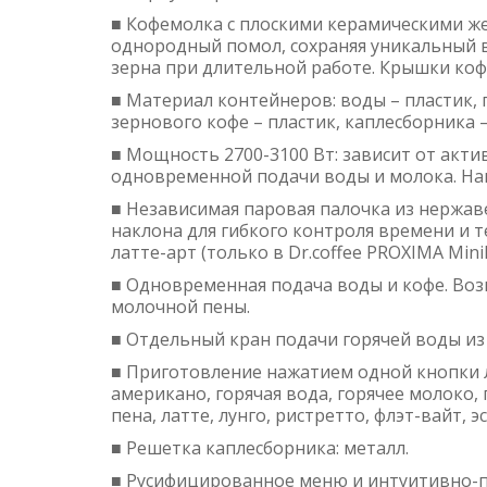
■ Кофемолка с плоскими керамическими ж
однородный помол, сохраняя уникальный вк
зерна при длительной работе. Крышки коф
■ Материал контейнеров: воды – пластик, г
зернового кофе – пластик, каплесборника –
■ Мощность 2700-3100 Вт: зависит от акт
одновременной подачи воды и молока. Напр
■ Независимая паровая палочка из нержа
наклона для гибкого контроля времени и 
латте-арт (только в Dr.coffee PROXIMA MiniB
■ Одновременная подача воды и кофе. Во
молочной пены.
■ Отдельный кран подачи горячей воды и
■ Приготовление нажатием одной кнопки л
американо, горячая вода, горячее молоко,
пена, латте, лунго, ристретто, флэт-вайт, э
■ Решетка каплесборника: металл.
■ Русифицированное меню и интуитивно-