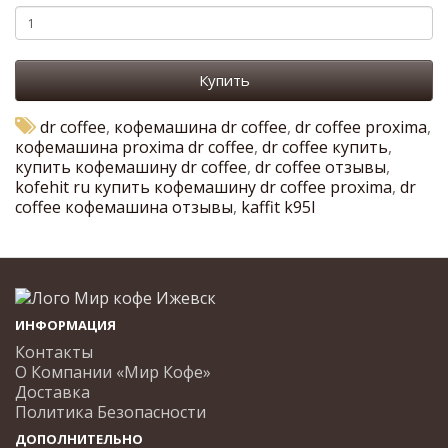
Купить
dr coffee
,
кофемашина dr coffee
,
dr coffee proxima
,
кофемашина proxima dr coffee
,
dr coffee купить
,
купить кофемашину dr coffee
,
dr coffee отзывы
,
kofehit ru купить кофемашину dr coffee proxima
,
dr
coffee кофемашина отзывы
,
kaffit k95l
ИНФОРМАЦИЯ
Контакты
О Компании «Мир Кофе»
Доставка
Политика Безопасности
ДОПОЛНИТЕЛЬНО