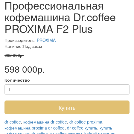
Профессиональная
кофемашина Dr.coffee
PROXIMA F2 Plus
Производитель:
PROXIMA
Наличие:Под заказ
602 366р.
598 000р.
Количество
Купить
dr coffee
,
кофемашина dr coffee
,
dr coffee proxima
,
кофемашина proxima dr coffee
,
dr coffee купить
,
купить
кофемашину dr coffee
,
dr coffee отзывы
,
kofehit ru купить