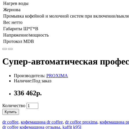
Нагрев воды
Жернова
Промывка кофейной и молочной систем при включении/выкл
Вес нетто
Габариты Ш*Г*В
Напряжение/мощность
Протокол MDB
Cупер-автоматическая профе
Производитель:
PROXIMA
Наличие:Под заказ
336 462р.
Количество
Купить
dr coffee
,
кофемашина dr coffee
,
dr coffee proxima
,
кофемашина pro
dr coffee кофемашина отзывы
,
kaffit k95l