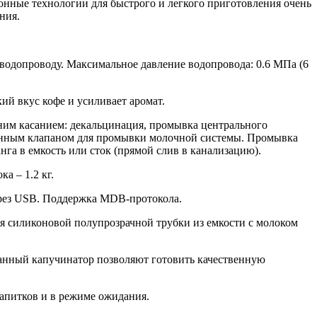
ионные технологии для быстрого и легкого приготовления очень
ния.
 водопроводу. Максимальное давление водопровода: 0.6 МПа (6
ий вкус кофе и усиливает аромат.
им касанием: декальцинация, промывка центрального
оенным клапаном для промывки молочной системы. Промывка
га в емкость или сток (прямой слив в канализацию).
а – 1.2 кг.
ерез USB. Поддержка MDB-протокола.
 силиконовой полупрозрачной трубки из емкости с молоком
анный капучинатор позволяют готовить качественную
апитков и в режиме ожидания.