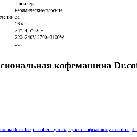
2 бойлера
керамические/плоские
ючении
да
26 кг
34*54,5*62см
220~240V 2700~3100W
да
ссиональная кофемашина Dr.co
xima dr coffee
,
dr coffee купить
,
купить кофемашину dr coffee
,
dr