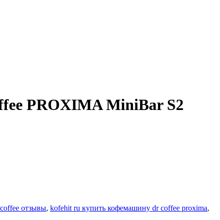
ffee PROXIMA MiniBar S2
 coffee отзывы
,
kofehit ru купить кофемашину dr coffee proxima
,