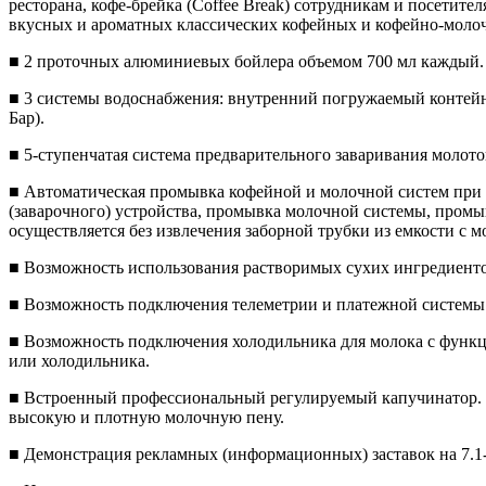
ресторана, кофе-брейка (Coffee Break) сотрудникам и посетит
вкусных и ароматных классических кофейных и кофейно-молочн
■ 2 проточных алюминиевых бойлера объемом 700 мл каждый.
■ 3 системы водоснабжения: внутренний погружаемый контейнер
Бар).
■ 5-ступенчатая система предварительного заваривания молото
■ Автоматическая промывка кофейной и молочной систем пр
(заварочного) устройства, промывка молочной системы, про
осуществляется без извлечения заборной трубки из емкости с 
■ Возможность использования растворимых сухих ингредиентов (
■ Возможность подключения телеметрии и платежной системы
■ Возможность подключения холодильника для молока с функц
или холодильника.
■ Встроенный профессиональный регулируемый капучинатор. 
высокую и плотную молочную пену.
■ Демонстрация рекламных (информационных) заставок на 7.1