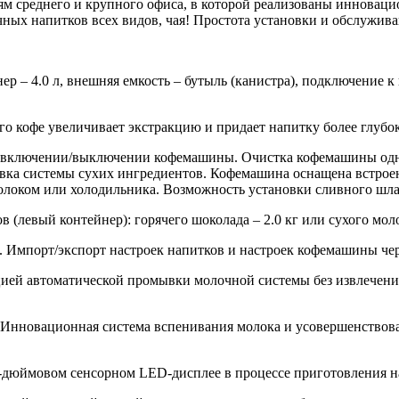
елям среднего и крупного офиса, в которой реализованы инновац
ых напитков всех видов, чая! Простота установки и обслужива
 – 4.0 л, внешняя емкость – бутыль (канистра), подключение к
го кофе увеличивает экстракцию и придает напитку более глубок
и включении/выключении кофемашины. Очистка кофемашины одн
мывка системы сухих ингредиентов. Кофемашина оснащена встр
молоком или холодильника. Возможность установки сливного шлан
левый контейнер): горячего шоколада – 2.0 кг или сухого молок
. Импорт/экспорт настроек напитков и настроек кофемашины ч
ией автоматической промывки молочной системы без извлечения
Инновационная система вспенивания молока и усовершенствов
-дюймовом сенсорном LED-дисплее в процессе приготовления н