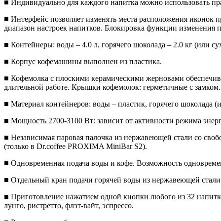
■ Индивидуально для каждого напитка можно использовать пра
■ Интерфейс позволяет изменять места расположения иконок 
диапазон настроек напитков. Блокировка функции изменения п
■ Контейнеры: воды – 4.0 л, горячего шоколада – 2.0 кг (или сух
■ Корпус кофемашины выполнен из пластика.
■ Кофемолка с плоскими керамическими жерновами обеспечивае
длительной работе. Крышки кофемолок: герметичные с замком.
■ Материал контейнеров: воды – пластик, горячего шоколада (и
■ Мощность 2700-3100 Вт: зависит от активности режима энер
■ Независимая паровая палочка из нержавеющей стали со своб
(только в Dr.coffee PROXIMA MiniBar S2).
■ Одновременная подача воды и кофе. Возможность одновреме
■ Отдельный кран подачи горячей воды из нержавеющей стали
■ Приготовление нажатием одной кнопки любого из 32 напитков
лунго, ристретто, флэт-вайт, эспрессо.