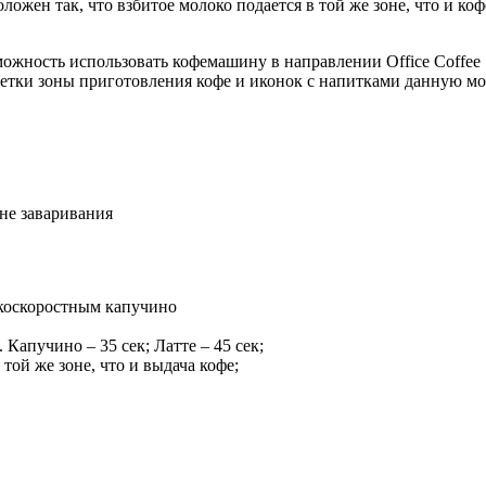
жен так, что взбитое молоко подается в той же зоне, что и коф
ожность использовать кофемашину в направлении Office Coffee S
ветки зоны приготовления кофе и иконок с напитками данную м
не заваривания
окоскоростным капучино
Капучино – 35 сек; Латте – 45 сек;
ой же зоне, что и выдача кофе;