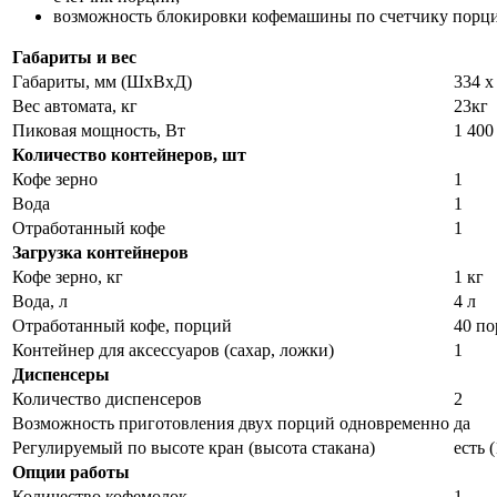
возможность блокировки кофемашины по счетчику порц
Габариты и вес
Габариты, мм (ШхВхД)
334 х
Вес автомата, кг
23кг
Пиковая мощность, Вт
1 400
Количество контейнеров, шт
Кофе зерно
1
Вода
1
Отработанный кофе
1
Загрузка контейнеров
Кофе зерно, кг
1 кг
Вода, л
4 л
Отработанный кофе, порций
40 п
Контейнер для аксессуаров (сахар, ложки)
1
Диспенсеры
Количество диспенсеров
2
Возможность приготовления двух порций одновременно
да
Регулируемый по высоте кран (высота стакана)
есть 
Опции работы
Количество кофемолок
1