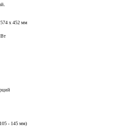
ий.
 574 х 452 мм
 Вт
орций
(105 - 145 мм)