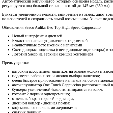
Автоматический капучинатор, которым оснащена модель, располо
регулируется под большой стакан высотой до 145 мм (350 мл).
Бункеры увеличенной емкости, запираемые на замок, дают возм
пользователей и сохранность самой кофемашины. За счет подс
Обновления Saeco Aulika Evo Top High Speed Cappuccino
Новый интерфейс и дисплей
Емкостная панель управления с подсветкой
Реалистичные фото иконок с напитками
Светодиодная подсветка (светодиодные индикаторы) в зо
Логотип Saeco на верхней крышке контейнера
Преимущества:
широкий ассортимент напитков на основе молока и выс
подсветка рабочих зон и иконок выбора напитков;
очень быстрое приготовление напитков на основе молока. 
автокапучинатор One Touch Cappuccino расположенный в т
бункеры увеличенной ёмкости, запираются на ключ;
готовит 2 порции одновременно;
отдельный кран горячей воды/пара;
двойной бойлер / двойная помпа;
кофемолка со стальными жерновами;
счетчик порций;