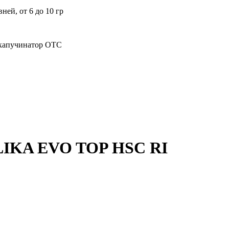
вней, от 6 до 10 гр
капучинатор OTC
KA EVO TOP HSC RI