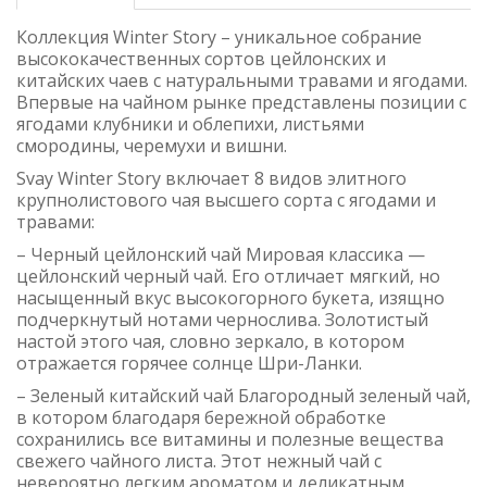
Коллекция Winter Story – уникальное собрание
высококачественных сортов цейлонских и
китайских чаев с натуральными травами и ягодами.
Впервые на чайном рынке представлены позиции с
ягодами клубники и облепихи, листьями
смородины, черемухи и вишни.
Svay Winter Story включает 8 видов элитного
крупнолистового чая высшего сорта с ягодами и
травами:
– Черный цейлонский чай Мировая классика —
цейлонский черный чай. Его отличает мягкий, но
насыщенный вкус высокогорного букета, изящно
подчеркнутый нотами чернослива. Золотистый
настой этого чая, словно зеркало, в котором
отражается горячее солнце Шри-Ланки.
– Зеленый китайский чай Благородный зеленый чай,
в котором благодаря бережной обработке
сохранились все витамины и полезные вещества
свежего чайного листа. Этот нежный чай с
невероятно легким ароматом и деликатным