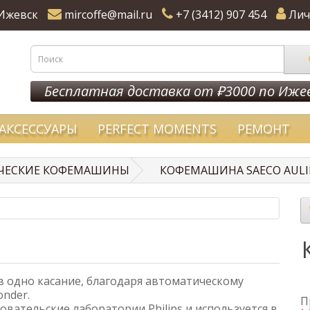
Ижевск
mircoffe@mail.ru
+7 (3412) 907 454
Лич
Бесплатная доставка от ₽3000 по Иже
АКСЕССУАРЫ
PERFECT MOMENTS
РЕМОНТ
ЧЕСКИЕ КОФЕМАШИНЫ
КОФЕМАШИНА SAECO AULIK
 в одно касание, благодаря автоматическому
onder.
П
овательские лаборатории Philips и используется в