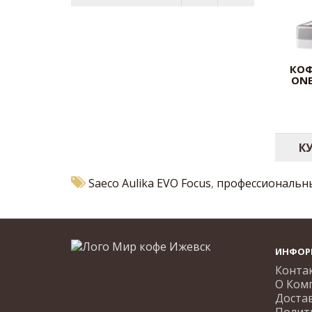
КОФ
ONE
К
Saeco Aulika EVO Focus
,
профессиональн
ИНФОР
Конта
О Ком
Доста
Полит