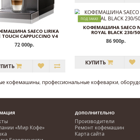
ПОД ЗАКАЗ
КОФЕМАШИНА SAECO 
ЕМАШИНА SAECO LIRIKA
ROYAL BLACK 230/5
 TOUCH CAPPUCCINO V4
86 900р.
72 000р.
КУПИТЬ
УПИТЬ
ые кофемашины
,
профессиональные кофеварки
,
оборуд
МАЦИЯ
ДОПОЛНИТЕЛЬНО
кты
Производители
пании «Мир Кофе»
Ремонт кофемашин
вка
Карта сайта
ика Безопасности