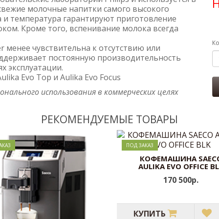
Н
 свежие молочные напитки самого высокого
на и температура гарантируют приготовление
оком. Кроме того, вспенивание молока всегда
Ко
r менее чувствительна к отсутствию или
оддерживает постоянную производительность
х эксплуатации.
lika Evo Top и Aulika Evo Focus
онального использования в коммерческих целях
РЕКОМЕНДУЕМЫЕ ТОВАРЫ
АКАЗ
ПОД ЗАКАЗ
КОФЕМАШИНА SAEC
AULIKA EVO OFFICE B
170 500р.
КУПИТЬ